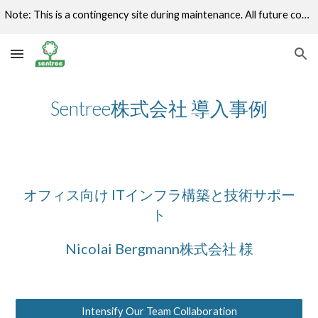
Note: This is a contingency site during maintenance. All future communications with revert to sentree.jp upon restoration of service.
Skip to main content
Skip to navigation
Sentree株式会社 導入事例
オフィス向け ITインフラ構築と技術サポー
ト
Nicolai Bergmann株式会社 様
Intensify Our Team Collaboration